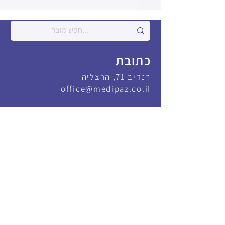
כתובת
הנדיב 71, הרצליה
office@medipaz.co.il
צור קשר
משרד
09-9600808
איציק
052-8389101
יהונתן
052-8220366
פקס
09-9600809