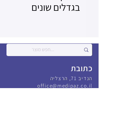
בגדלים שונים
כתובת
הנדיב 71, הרצליה
office@medipaz.co.il
צור קשר
משרד
09-9600808
איציק
052-8389101
יהונתן
052-8220366