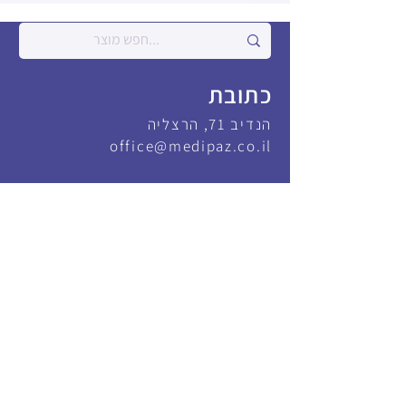
כתובת
הנדיב 71, הרצליה
office@medipaz.co.il
צור קשר
משרד
09-9600808
איציק
052-8389101
יהונתן
052-8220366
פקס
09-9600809